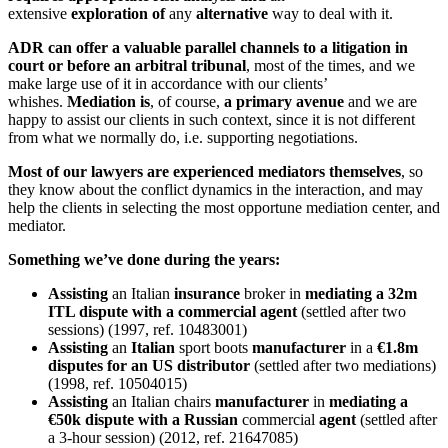
extensive
exploration
of
any
alternative
way to deal with it.
ADR can offer a valuable parallel channels to a litigation in
court or before an arbitral tribunal
, most of the times, and we
make large use of it in accordance with our clients’
whishes.
Mediation is
, of course,
a primary avenue
and we are
happy to assist our clients in such context, since it is not different
from what we normally do, i.e. supporting negotiations.
Most of our lawyers are experienced mediators themselves
, so
they know about the conflict dynamics in the interaction, and may
help the clients in selecting the most opportune mediation center, and
mediator.
Something we’ve done during the years:
Assisting
an Italian
insurance
broker in
mediating a 32m
ITL dispute with a commercial agent
(settled after two
sessions) (1997, ref. 10483001)
Assisting
an
Italian
sport boots
manufacturer
in a
€1.8m
disputes for an US distributor
(settled after two mediations)
(1998, ref. 10504015)
Assisting
an Italian chairs
manufacturer
in
mediating a
€50k dispute with a Russian
commercial
agent
(settled after
a 3-hour session) (2012, ref. 21647085)