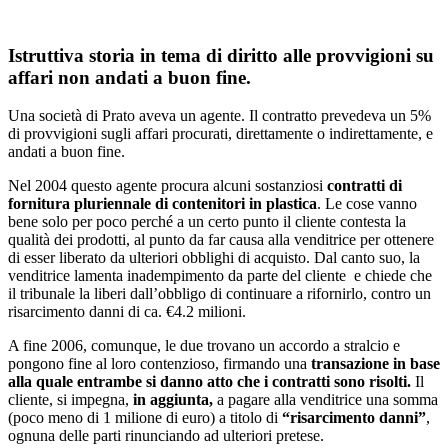
Istruttiva storia in tema di diritto alle provvigioni su
affari non andati a buon fine.
Una società di Prato aveva un agente. Il contratto prevedeva un 5%
di provvigioni sugli affari procurati, direttamente o indirettamente, e
andati a buon fine.
Nel 2004 questo agente procura alcuni sostanziosi
contratti di
fornitura pluriennale di contenitori in plastica
. Le cose vanno
bene solo per poco perché a un certo punto il cliente contesta la
qualità dei prodotti, al punto da far causa alla venditrice per ottenere
di esser liberato da ulteriori obblighi di acquisto. Dal canto suo, la
venditrice lamenta inadempimento da parte del cliente e chiede che
il tribunale la liberi dall’obbligo di continuare a rifornirlo, contro un
risarcimento danni di ca. €4.2 milioni.
A fine 2006, comunque, le due trovano un accordo a stralcio e
pongono fine al loro contenzioso, firmando una
transazione in base
alla quale entrambe si danno atto che i contratti sono risolti.
Il
cliente, si impegna,
in aggiunta,
a pagare alla venditrice una somma
(poco meno di 1 milione di euro) a titolo di
“risarcimento danni”
,
ognuna delle parti rinunciando ad ulteriori pretese.