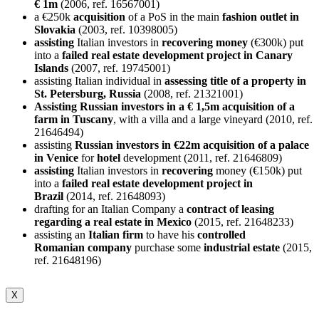
€ 1m
(2006, ref. 16567001)
a €250k
acquisition
of a PoS in the main
fashion outlet in
Slovakia
(2003, ref. 10398005)
assisting
Italian investors in
recovering
money
(€300k) put
into a
failed real estate development project in Canary
Islands
(2007, ref. 19745001)
assisting Italian individual in
assessing title of a property in
St. Petersburg, Russia
(2008, ref. 21321001)
Assisting Russian investors in a € 1,5m acquisition of a
farm in Tuscany
, with a villa and a large vineyard (2010, ref.
21646494)
assisting
Russian investors in €22m acquisition of a palace
in Venice
for
hotel
development (2011, ref. 21646809)
assisting
Italian investors in
recovering
money (€150k) put
into a
failed real estate development project in
Brazil
(2014, ref. 21648093)
drafting for an Italian Company a
contract of leasing
regarding a real estate in Mexico
(2015, ref. 21648233)
assisting an
Italian firm
to have his
controlled
Romanian
company
purchase some
industrial
estate
(2015,
ref. 21648196)
X