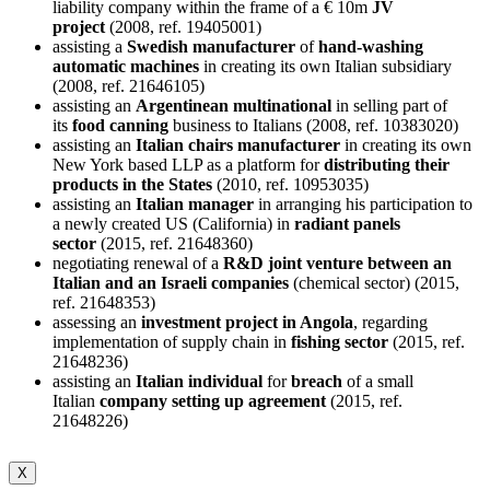
liability company within the frame of a € 10m
JV
project
(2008, ref. 19405001)
assisting a
Swedish manufacturer
of
hand-washing
automatic machines
in creating its own Italian subsidiary
(2008, ref. 21646105)
assisting an
Argentinean multinational
in selling part of
its
food canning
business to Italians (2008, ref. 10383020)
assisting an
Italian chairs manufacturer
in creating its own
New York based LLP as a platform for
distributing their
products in the States
(2010, ref. 10953035)
assisting an
Italian manager
in arranging his participation to
a newly created US (California) in
radiant panels
sector
(2015, ref. 21648360)
negotiating renewal of a
R&D joint venture between an
Italian and an Israeli companies
(chemical sector) (2015,
ref. 21648353)
assessing an
investment project in Angola
, regarding
implementation of supply chain in
fishing sector
(2015, ref.
21648236)
assisting an
Italian individual
for
breach
of a small
Italian
company setting up agreement
(2015, ref.
21648226)
X