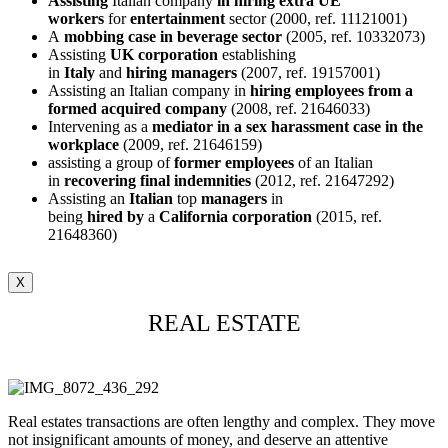
Assisting
Italian company
in hiring extra UE
workers
for
entertainment
sector (2000, ref. 11121001)
A
mobbing case in beverage sector
(2005, ref. 10332073)
Assisting
UK corporation
establishing
in
Italy
and
hiring
managers
(2007, ref. 19157001)
Assisting an Italian company in
hiring employees from a
formed acquired company
(2008, ref. 21646033)
Intervening as a
mediator in a sex harassment case in the
workplace
(2009, ref. 21646159)
assisting a group of
former
employees
of an Italian
in
recovering final indemnities
(2012, ref. 21647292)
Assisting an
Italian
top
managers
in
being
hired
by
a
California
corporation
(2015, ref.
21648360)
X
REAL ESTATE
Real estates transactions are often lengthy and complex. They move
not insignificant amounts of money, and deserve an attentive