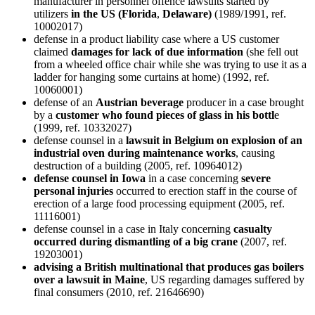
manufacturer in personnel offence lawsuits started by
utilizers
in the US (Florida
,
Delaware)
(1989/1991, ref.
10002017)
defense in a product liability case where a US customer
claimed
damages for lack of due information
(she fell out
from a wheeled office chair while she was trying to use it as a
ladder for hanging some curtains at home) (1992, ref.
10060001)
defense of an
Austrian beverage
producer in a case brought
by a
customer who found pieces of glass in his bottl
e
(1999, ref. 10332027)
defense counsel in a
lawsuit in Belgium on explosion of an
industrial oven during maintenance works
, causing
destruction of a building (2005, ref. 10964012)
defense counsel in Iowa
in a case concerning
severe
personal injuries
occurred to erection staff in the course of
erection of a large food processing equipment (2005, ref.
11116001)
defense counsel in a case in Italy concerning
casualty
occurred during dismantling of a big crane
(2007, ref.
19203001)
advising a British multinational that produces gas boilers
over a lawsuit in Maine
, US regarding damages suffered by
final consumers (2010, ref. 21646690)