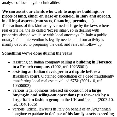
analysis of local legal technicalities.
We can assist our clients
who wish to acquire buildings, or
pieces of land, either on lease or freehold, in Italy and abroad,
in all legal aspects
(
contracts
,
financing
,
permits
, …).
Transactions of this kind are governed at large by the laws where
real estate lie, the so called ‘lex rei sitae’, so in dealing with
properties abroad we liaise with local attorneys. In Italy a public
notary’s final intervention is legally needed, and our activity is
mainly devoted to preparing the deal, and relevant follow-up.
Something we’ve done during the years
Assisting an Italian company
selling a building in Florence
to a French company
(1992, ref. 10235001)
assisting an Italian developer in a dispute before a
Brazilian court
. Obtained cancellation of a deed fraudulently
transferring local real estate valued €75k (2001-10, ref.
10506002)
various legal opinions released on occasion of a
large
buying-in and selling-out operations put forwards by a
large Italian fashion group
in the UK and Ireland (2003-10,
ref. 10401026)
various judicial lawsuits in Italy on behalf of an Argentinian
longtime expatriate in
defense of his family assets exceeding