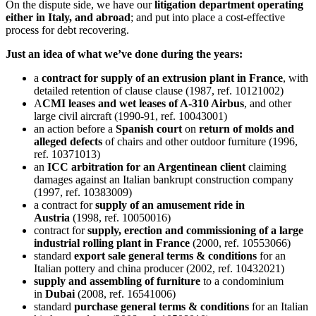
On the dispute side, we have our
litigation department operating
either in Italy, and abroad
; and put into place a cost-effective
process for debt recovering.
Just an idea of what we’ve done during the years:
a
contract for supply of an extrusion plant in France
, with
detailed retention of clause clause (1987, ref. 10121002)
A
CMI leases and wet leases of A-310 Airbus
, and other
large civil aircraft (1990-91, ref. 10043001)
an action before a
Spanish court
on
return of molds and
alleged defects
of chairs and other outdoor furniture (1996,
ref. 10371013)
an
ICC arbitration for an Argentinean client
claiming
damages against an Italian bankrupt construction company
(1997, ref. 10383009)
a contract for
supply of an amusement ride in
Austria
(1998, ref. 10050016)
contract for
supply, erection and commissioning of a large
industrial rolling plant in France
(2000, ref. 10553066)
standard
export sale general terms & conditions
for an
Italian pottery and china producer (2002, ref. 10432021)
supply and assembling of furniture
to a condominium
in
Dubai
(2008, ref. 16541006)
standard
purchase general terms & conditions
for an Italian