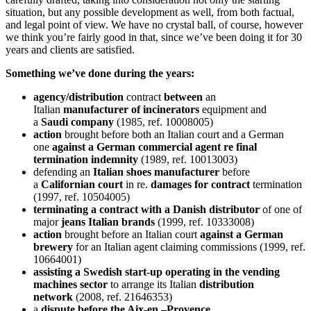
situation, but any possible development as well, from both factual,
and legal point of view. We have no crystal ball, of course, however
we think you’re fairly good in that, since we’ve been doing it for 30
years and clients are satisfied.
Something we’ve done during the years:
agency/distribution
contract
between
an
Italian
manufacturer of incinerators
equipment and
a
Saudi
company
(1985, ref. 10008005)
action
brought before both an Italian court and a German
one
against a German commercial agent re final
termination indemnity
(1989, ref. 10013003)
defending an
Italian shoes manufacturer
before
a
Californian court
in re.
damages for contract
termination
(1997, ref. 10504005)
terminating a contract with a Danish distributor
of one of
major
jeans Italian brands
(1999, ref. 10333008)
action
brought before an Italian court
against a German
brewery
for an Italian agent claiming commissions (1999, ref.
10664001)
assisting a Swedish start-up operating in the vending
machines sector
to arrange its Italian
distribution
network
(2008, ref. 21646353)
a
dispute before the Aix-en –Provence