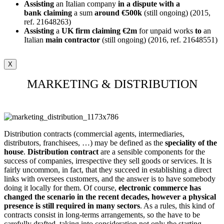
Assisting
an Italian company
in a dispute with a
bank
claiming
a sum
around €500k
(still ongoing) (2015,
ref. 21648263)
Assisting
a
UK firm claiming €2m
for unpaid works
to
an
Italian
main
contractor
(still ongoing) (2016, ref. 21648551)
X
MARKETING & DISTRIBUTION
Distribution contracts (commercial agents, intermediaries,
distributors, franchisees, …) may be defined as the
speciality of the
house
.
Distribution contract
are a sensible components for the
success of companies, irrespective they sell goods or services. It is
fairly uncommon, in fact, that they succeed in establishing a direct
links with oversees customers, and the answer is to have somebody
doing it locally for them. Of course,
electronic commerce has
changed the scenario in the recent decades, however a physical
presence is still required in many sectors
. As a rules, this kind of
contracts consist in long-terms arrangements, so the have to be
carefully drafted, taking into consideration not only the starting