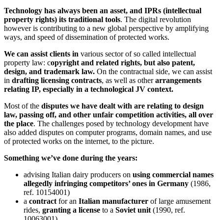
Technology has always been an asset, and IPRs (intellectual
property rights) its traditional tools
. The digital revolution
however is contributing to a new global perspective by amplifying
ways, and speed of dissemination of protected works.
We can assist clients in
various sector of so called intellectual
property law: c
opyright and related rights, but also patent,
design, and trademark law.
On the contractual side, we can assist
in
drafting licensing contracts
, as well as other
arrangements
relating IP, especially in a technological JV context.
Most of the
disputes we have dealt with are relating to design
law, passing off, and other unfair competition activities, all over
the place
. The challenges posed by technology development have
also added disputes on computer programs, domain names, and use
of protected works on the internet, to the picture.
Something we’ve done during the years:
advising Italian dairy producers on
using commercial names
allegedly infringing competitors’ ones in Germany
(1986,
ref. 10154001)
a
contract
for an
Italian manufacturer
of large amusement
rides,
granting a license
to a
Soviet unit
(1990, ref.
10063001)