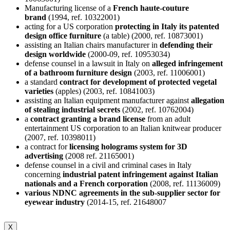
Manufacturing license of a
French haute-couture
brand
(1994, ref. 10322001)
acting for a US corporation
protecting in Italy its patented
design office furniture
(a table) (2000, ref. 10873001)
assisting an Italian chairs manufacturer in
defending their
design worldwide
(2000-09, ref. 10953034)
defense counsel in a lawsuit in Italy on
alleged infringement
of a bathroom furniture design
(2003, ref. 11006001)
a standard
contract for development of protected vegetal
varieties
(apples) (2003, ref. 10841003)
assisting an Italian equipment manufacturer against
allegation
of stealing industrial secrets
(2002, ref. 10762004)
a
contract granting a brand license
from an adult
entertainment US corporation to an Italian knitwear producer
(2007, ref. 10398011)
a contract for
licensing holograms system for 3D
advertising
(2008 ref. 21165001)
defense counsel in a civil and criminal cases in Italy
concerning
industrial patent infringement against Italian
nationals and a French corporation
(2008, ref. 11136009)
various NDNC agreements in the sub-supplier sector for
eyewear industry
(2014-15, ref. 21648007
X