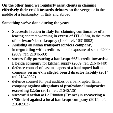
On the other hand
we
regularly
assist
clients
in
claiming
effectively their credit towards debtors on the verge
, or in the
middle of a bankruptcy, in Italy and abroad.
Something we’ve done during the years:
Successful action in Italy for claiming continuance of a
leasing
contract worthing
in excess of ITL 0.5m
, in the event
of the
lessor’s barnkruptcy
(1994, ref. 10318002)
Assisting
an Italian
transport
services
company
,
in
negotiating with creditors
a total exposure of some €400k
(2009, ref. 21846503)
successfully pursueing a bankrupt €65k credit towards a
Florida company
for kitchen supply (2009, ref. 21646440)
defence
counsel of past managers of a bankrupted Italian
company
on an €7m alleged board director liability
(2014,
ref. 21848032)
defence
counsel for past auditors of a bankrupted Italian
company
against allegations of professional malpractice
exceeding €2.3m
(2012, ref. 21646726)
successful
action
at Le Riunion (
France
) in
recovering a
€75k debt against a local
bankrupt
company
(2015, ref.
21646503)