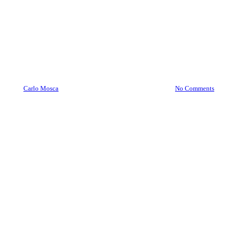
Provvigioni all’agente su affari
andati male. Mettersi
d’accordo con il cliente può
generarle
By
Carlo Mosca
26 February 2025
July 17th, 2026
No Comments