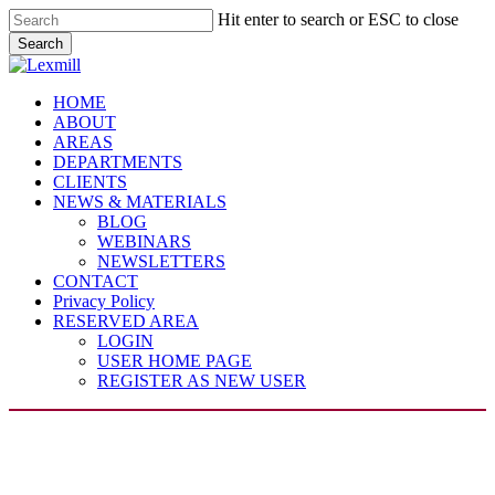
Skip
Hit enter to search or ESC to close
to
Search
main
Close
content
Search
Menu
HOME
ABOUT
AREAS
DEPARTMENTS
CLIENTS
NEWS & MATERIALS
BLOG
WEBINARS
NEWSLETTERS
CONTACT
Privacy Policy
RESERVED AREA
LOGIN
USER HOME PAGE
REGISTER AS NEW USER
Case-law (IT)
Commercial agents