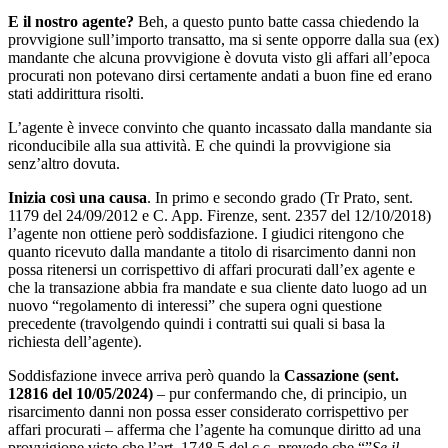
E il nostro agente?
Beh, a questo punto batte cassa chiedendo la
provvigione sull’importo transatto, ma si sente opporre dalla sua (ex)
mandante che alcuna provvigione è dovuta visto gli affari all’epoca
procurati non potevano dirsi certamente andati a buon fine ed erano
stati addirittura risolti.
L’agente è invece convinto che quanto incassato dalla mandante sia
riconducibile alla sua attività. E che quindi la provvigione sia
senz’altro dovuta.
Inizia così una causa
. In primo e secondo grado (Tr Prato, sent.
1179 del 24/09/2012 e C. App. Firenze, sent. 2357 del 12/10/2018)
l’agente non ottiene però soddisfazione. I giudici ritengono che
quanto ricevuto dalla mandante a titolo di risarcimento danni non
possa ritenersi un corrispettivo di affari procurati dall’ex agente e
che la transazione abbia fra mandate e sua cliente dato luogo ad un
nuovo “regolamento di interessi” che supera ogni questione
precedente (travolgendo quindi i contratti sui quali si basa la
richiesta dell’agente).
Soddisfazione invece arriva però quando la
Cassazione (sent.
12816 del 10/05/2024)
– pur confermando che, di principio, un
risarcimento danni non possa esser considerato corrispettivo per
affari procurati – afferma che l’agente ha comunque diritto ad una
provvigione visto che l’art. 1748.5 del c.c. prevede che “”
Se il