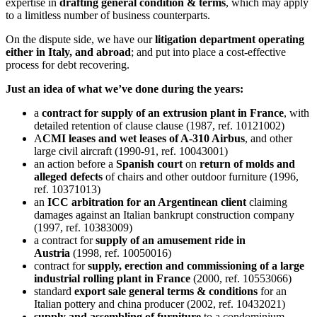
expertise in
drafting general condition & terms
, which may apply
to a limitless number of business counterparts.
On the dispute side, we have our
litigation department operating
either in Italy, and abroad
; and put into place a cost-effective
process for debt recovering.
Just an idea of what we’ve done during the years:
a
contract for supply of an extrusion plant in France
, with
detailed retention of clause clause (1987, ref. 10121002)
A
CMI leases and wet leases of A-310 Airbus
, and other
large civil aircraft (1990-91, ref. 10043001)
an action before a
Spanish court
on
return of molds and
alleged defects
of chairs and other outdoor furniture (1996,
ref. 10371013)
an
ICC arbitration for an Argentinean client
claiming
damages against an Italian bankrupt construction company
(1997, ref. 10383009)
a contract for
supply of an amusement ride in
Austria
(1998, ref. 10050016)
contract for
supply, erection and commissioning of a large
industrial rolling plant in France
(2000, ref. 10553066)
standard
export sale general terms & conditions
for an
Italian pottery and china producer (2002, ref. 10432021)
supply and assembling of furniture
to a condominium