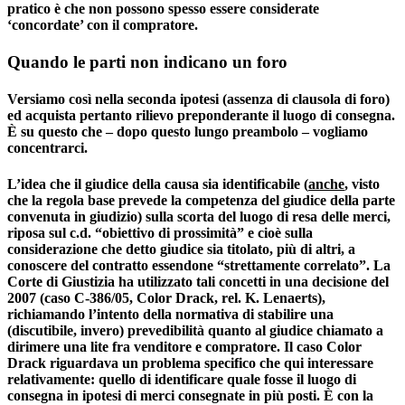
pratico è che non possono spesso essere considerate
‘concordate’ con il compratore.
Quando le parti non indicano un foro
Versiamo così nella seconda ipotesi (assenza di clausola di foro)
ed acquista pertanto rilievo preponderante il luogo di consegna.
È su questo che – dopo questo lungo preambolo – vogliamo
concentrarci.
L’idea che il giudice della causa sia identificabile (
anche
, visto
che la regola base prevede la competenza del giudice della parte
convenuta in giudizio) sulla scorta del luogo di resa delle merci,
riposa sul c.d. “obiettivo di prossimità” e cioè sulla
considerazione che detto giudice sia titolato, più di altri, a
conoscere del contratto essendone “strettamente correlato”. La
Corte di Giustizia ha utilizzato tali concetti in una
decisione del
2007 (caso C-386/05, Color Drack,
rel. K. Lenaerts
)
,
richiamando l’intento della normativa di stabilire una
(discutibile, invero) prevedibilità quanto al giudice chiamato a
dirimere una lite fra venditore e compratore. Il caso Color
Drack riguardava un problema specifico che qui interessare
relativamente: quello di identificare quale fosse il luogo di
consegna in ipotesi di merci consegnate in più posti. È con la