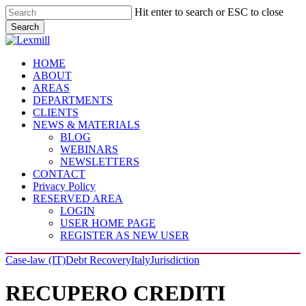
Skip
Hit enter to search or ESC to close
to
Search
main
Close
content
Search
Menu
HOME
ABOUT
AREAS
DEPARTMENTS
CLIENTS
NEWS & MATERIALS
BLOG
WEBINARS
NEWSLETTERS
CONTACT
Privacy Policy
RESERVED AREA
LOGIN
USER HOME PAGE
REGISTER AS NEW USER
Case-law (IT)
Debt Recovery
Italy
Jurisdiction
RECUPERO CREDITI