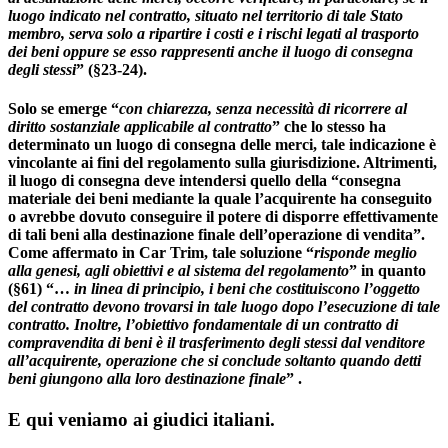
luogo indicato nel contratto, situato nel territorio di tale Stato
membro, serva solo a ripartire i
costi e i rischi legati al trasporto
dei beni oppure se esso rappresenti anche il luogo di consegna
degli stess
i
” (§23-24).
Solo se emerge “
con chiarezza, senza necessità di ricorrere al
diritto sostanziale applicabile al contratto
” che lo stesso ha
determinato un luogo di consegna delle merci, tale indicazione è
vincolante ai fini del regolamento sulla giurisdizione. Altrimenti,
il luogo di consegna deve intendersi quello della “consegna
materiale dei beni mediante la quale l’acquirente ha conseguito
o avrebbe dovuto conseguire il potere di disporre effettivamente
di tali beni alla destinazione finale dell’operazione di vendita
”.
Come affermato in Car Trim, tale soluzione “
risponde meglio
alla genesi, agli obiettivi e al sistema del regolament
o
” in quanto
(§61) “…
in linea di principio, i beni che costituiscono l’oggetto
del contratto devono trovarsi in tale luogo dopo l’esecuzione di tale
contratto. Inoltre, l’obiettivo fondamentale di un contratto di
compravendita di beni è il trasferimento degli stessi dal venditore
all’acquirente, operazione che si
conclude
soltanto quando detti
beni giungono alla loro destinazione finale
” .
E qui veniamo ai giudici italiani.