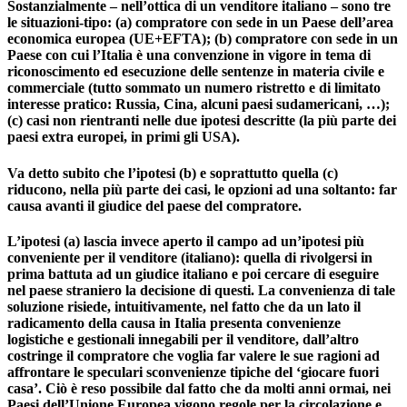
Sostanzialmente – nell’ottica di un venditore italiano – sono tre
le situazioni-tipo: (a) compratore con sede in un Paese dell’area
economica europea (UE+EFTA); (b) compratore con sede in un
Paese con cui l’Italia è una convenzione in vigore in tema di
riconoscimento ed esecuzione delle sentenze in materia civile e
commerciale (tutto sommato un numero ristretto e di limitato
interesse pratico: Russia, Cina, alcuni paesi sudamericani, …);
(c) casi non rientranti nelle due ipotesi descritte (la più parte dei
paesi extra europei, in primi gli USA).
Va detto subito che l’ipotesi (b) e soprattutto quella (c)
riducono, nella più parte dei casi, le opzioni ad una soltanto: far
causa avanti il giudice del paese del compratore.
L’ipotesi (a) lascia invece aperto il campo ad un’ipotesi più
conveniente per il venditore (italiano): quella di rivolgersi in
prima battuta ad un giudice italiano e poi cercare di eseguire
nel paese straniero la decisione di questi. La convenienza di tale
soluzione risiede, intuitivamente, nel fatto che da un lato il
radicamento della causa in Italia presenta convenienze
logistiche e gestionali innegabili per il venditore, dall’altro
costringe il compratore che voglia far valere le sue ragioni ad
affrontare le speculari sconvenienze tipiche del ‘giocare fuori
casa’. Ciò è reso possibile dal fatto che da molti anni ormai, nei
Paesi dell’Unione Europea vigono regole per la circolazione e