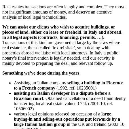
Real estates transactions are often lengthy and complex. They move
not insignificant amounts of money, and deserve an attentive
analysis of local legal technicalities.
We can assist our clients
who wish to acquire buildings, or
pieces of land, either on lease or freehold, in Italy and abroad,
in all legal aspects
(
contracts
,
financing
,
permits
, …).
Transactions of this kind are governed at large by the laws where
real estate lie, the so called ‘lex rei sitae’, so in dealing with
properties abroad we liaise with local attorneys. In Italy a public
notary’s final intervention is legally needed, and our activity is
mainly devoted to preparing the deal, and relevant follow-up.
Something we’ve done during the years
Assisting an Italian company
selling a building in Florence
to a French company
(1992, ref. 10235001)
assisting an Italian developer in a dispute before a
Brazilian court
. Obtained cancellation of a deed fraudulently
transferring local real estate valued €75k (2001-10, ref.
10506002)
various legal opinions released on occasion of a
large
buying-in and selling-out operations put forwards by a
large Italian fashion group
in the UK and Ireland (2003-10,