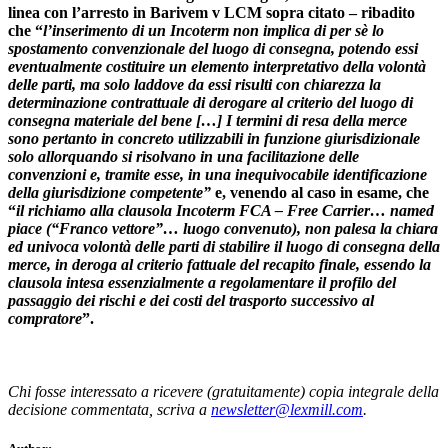
linea con l’arresto in Barivem v LCM sopra citato – ribadito
che “
l’inserimento di un Incoterm non implica di per sè lo
spostamento convenzionale del luogo di consegna, potendo essi
eventualmente costituire un elemento interpretativo della volontà
delle parti, ma solo laddove da essi risulti con chiarezza la
determinazione contrattuale di derogare al criterio del luogo di
consegna materiale del bene
[…]
I termini di resa della merce
sono pertanto in concreto utilizzabili in funzione giurisdizionale
solo allorquando si risolvano in una facilitazione delle
convenzioni e, tramite esse, in una inequivocabile identificazione
della giurisdizione competente
”
e, venendo al caso in esame, che
“
il richiamo alla clausola Incoterm FCA – Free Carrier… named
piace (“Franco vettore”… luogo convenuto), non palesa la chiara
ed univoca volontà delle parti di stabilire il luogo di consegna della
merce, in deroga al criterio fattuale del recapito finale, essendo la
clausola intesa essenzialmente a regolamentare il profilo del
passaggio dei rischi e dei costi del trasporto successivo al
compratore
”.
Chi fosse interessato a ricevere (gratuitamente) copia integrale della
decisione commentata, scriva a
newsletter@lexmill.com
.