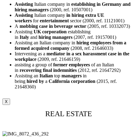
Assisting
Italian company in
establishing in Germany and
hiring managers
(2000, ref. 10507001)
Assisting
Italian company
in hiring extra UE
workers
for
entertainment
sector (2000, ref. 11121001)
A
mobbing case in beverage sector
(2005, ref. 10332073)
Assisting
UK corporation
establishing
in
Italy
and
hiring
managers
(2007, ref. 19157001)
Assisting an Italian company in
hiring employees from a
formed acquired company
(2008, ref. 21646033)
Intervening as a
mediator in a sex harassment case in the
workplace
(2009, ref. 21646159)
assisting a group of
former
employees
of an Italian
in
recovering final indemnities
(2012, ref. 21647292)
Assisting an
Italian
top
managers
in
being
hired
by
a
California
corporation
(2015, ref.
21648360)
X
REAL ESTATE