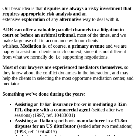
Our basic idea is that
disputes are always a risky investment that
requires appropriate risk analysis
and
an
extensive
exploration
of
any
alternative
way to deal with it.
ADR can offer a valuable parallel channels to a litigation in
court or before an arbitral tribunal
, most of the times, and we
make large use of it in accordance with our clients’
whishes.
Mediation is
, of course,
a primary avenue
and we are
happy to assist our clients in such context, since it is not different
from what we normally do, i.e. supporting negotiations.
Most of our lawyers are experienced mediators themselves
, so
they know about the conflict dynamics in the interaction, and may
help the clients in selecting the most opportune mediation center, and
mediator.
Something we’ve done during the years:
Assisting
an Italian
insurance
broker in
mediating a 32m
ITL dispute with a commercial agent
(settled after two
sessions) (1997, ref. 10483001)
Assisting
an
Italian
sport boots
manufacturer
in a
€1.8m
disputes for an US distributor
(settled after two mediations)
(1998, ref. 10504015)