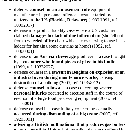
defense counsel for an amusement ride
equipment
manufacturer in personnel offence lawsuits started by
utilizers
in the US (Florida
,
Delaware)
(1989/1991, ref.
10002017)
defense in a product liability case where a US customer
claimed
damages for lack of due information
(she fell out
from a wheeled office chair while she was trying to use it as a
ladder for hanging some curtains at home) (1992, ref.
10060001)
defense of an
Austrian beverage
producer in a case brought
by a
customer who found pieces of glass in his bottl
e
(1999, ref. 10332027)
defense counsel in a
lawsuit in Belgium on explosion of an
industrial oven during maintenance works
, causing
destruction of a building (2005, ref. 10964012)
defense counsel in Iowa
in a case concerning
severe
personal injuries
occurred to erection staff in the course of
erection of a large food processing equipment (2005, ref.
11116001)
defense counsel in a case in Italy concerning
casualty
occurred during dismantling of a big crane
(2007, ref.
19203001)
advising a British multinational that produces gas boilers
over a lawsuit in Maine
, US regarding damages suffered by