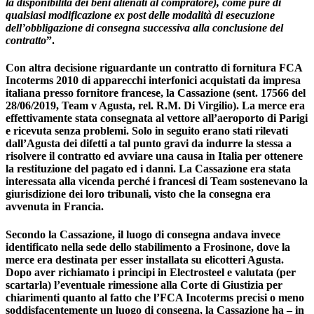
la disponibilità dei beni alienati al compratore), come pure di
qualsiasi modificazione ex post delle modalità di esecuzione
dell’obbligazione di consegna successiva alla conclusione del
contratto
”.
Con altra decisione riguardante un contratto di fornitura FCA
Incoterms 2010 di apparecchi interfonici acquistati da impresa
italiana presso fornitore francese, la
Cassazione (sent. 17566 del
28/06/2019
,
Team v Agusta
, rel. R.M. Di Virgilio). La merce era
effettivamente stata consegnata al vettore all’aeroporto di Parigi
e ricevuta senza problemi. Solo in seguito erano stati rilevati
dall’Agusta dei difetti a tal punto gravi da indurre la stessa a
risolvere il contratto ed avviare una causa in Italia per ottenere
la restituzione del pagato ed i danni. La Cassazione era stata
interessata alla vicenda perché i francesi di Team sostenevano la
giurisdizione dei loro tribunali, visto che la consegna era
avvenuta in Francia.
Secondo la Cassazione, il luogo di consegna andava invece
identificato nella sede dello stabilimento a Frosinone, dove la
merce era destinata per esser installata su elicotteri Agusta.
Dopo aver richiamato i principi in Electrosteel e valutata (per
scartarla) l’eventuale rimessione alla Corte di Giustizia per
chiarimenti quanto al fatto che l’FCA Incoterms precisi o meno
soddisfacentemente un luogo di consegna, la Cassazione ha – in