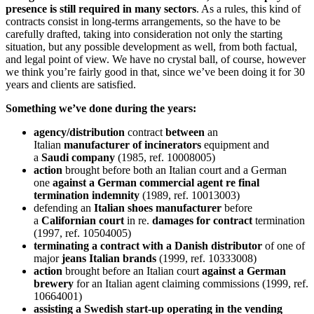
presence is still required in many sectors
. As a rules, this kind of
contracts consist in long-terms arrangements, so the have to be
carefully drafted, taking into consideration not only the starting
situation, but any possible development as well, from both factual,
and legal point of view. We have no crystal ball, of course, however
we think you’re fairly good in that, since we’ve been doing it for 30
years and clients are satisfied.
Something we’ve done during the years:
agency/distribution
contract
between
an
Italian
manufacturer of incinerators
equipment and
a
Saudi
company
(1985, ref. 10008005)
action
brought before both an Italian court and a German
one
against a German commercial agent re final
termination indemnity
(1989, ref. 10013003)
defending an
Italian shoes manufacturer
before
a
Californian court
in re.
damages for contract
termination
(1997, ref. 10504005)
terminating a contract with a Danish distributor
of one of
major
jeans Italian brands
(1999, ref. 10333008)
action
brought before an Italian court
against a German
brewery
for an Italian agent claiming commissions (1999, ref.
10664001)
assisting a Swedish start-up operating in the vending