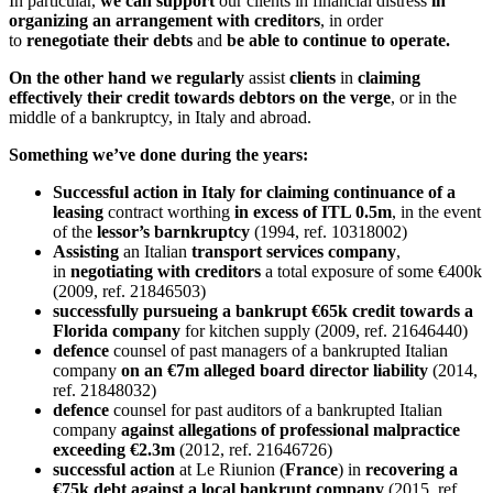
In particular,
we can support
our clients in financial distress
in
organizing an arrangement with creditors
, in order
to
renegotiate their debts
and
be able to continue to operate.
On the other hand
we
regularly
assist
clients
in
claiming
effectively their credit towards debtors on the verge
, or in the
middle of a bankruptcy, in Italy and abroad.
Something we’ve done during the years:
Successful action in Italy for claiming continuance of a
leasing
contract worthing
in excess of ITL 0.5m
, in the event
of the
lessor’s barnkruptcy
(1994, ref. 10318002)
Assisting
an Italian
transport
services
company
,
in
negotiating with creditors
a total exposure of some €400k
(2009, ref. 21846503)
successfully pursueing a bankrupt €65k credit towards a
Florida company
for kitchen supply (2009, ref. 21646440)
defence
counsel of past managers of a bankrupted Italian
company
on an €7m alleged board director liability
(2014,
ref. 21848032)
defence
counsel for past auditors of a bankrupted Italian
company
against allegations of professional malpractice
exceeding €2.3m
(2012, ref. 21646726)
successful
action
at Le Riunion (
France
) in
recovering a
€75k debt against a local
bankrupt
company
(2015, ref.