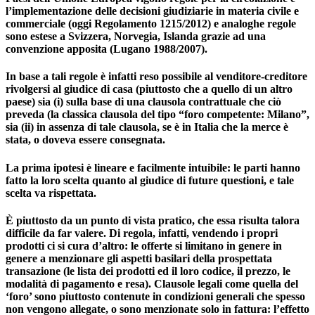
l’implementazione delle decisioni giudiziarie in materia civile e
commerciale (oggi Regolamento 1215/2012) e analoghe regole
sono estese a Svizzera, Norvegia, Islanda grazie ad una
convenzione apposita (Lugano 1988/2007).
In base a tali regole è infatti reso possibile al venditore-creditore
rivolgersi al giudice di casa (piuttosto che a quello di un altro
paese) sia (i) sulla base di una clausola contrattuale che ciò
preveda (la classica clausola del tipo “foro competente: Milano”,
sia (ii) in assenza di tale clausola, se è in Italia che la merce è
stata, o doveva essere consegnata.
La prima ipotesi è lineare e facilmente intuibile: le parti hanno
fatto la loro scelta quanto al giudice di future questioni, e tale
scelta va rispettata.
È piuttosto da un punto di vista pratico, che essa risulta talora
difficile da far valere. Di regola, infatti, vendendo i propri
prodotti ci si cura d’altro: le offerte si limitano in genere in
genere a menzionare gli aspetti basilari della prospettata
transazione (le lista dei prodotti ed il loro codice, il prezzo, le
modalità di pagamento e resa). Clausole legali come quella del
‘foro’ sono piuttosto contenute in condizioni generali che spesso
non vengono allegate, o sono menzionate solo in fattura: l’effetto