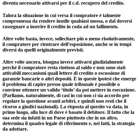
diventa necessario attivarsi per il c.d. recupero del credito.
Talora la situazione in cui versa il compratore è talmente
compromessa da rendere inutile qualsiasi mossa, o dal doversi
rassegnare a inserire il credito in coda ad un fallimento.
Altre volte basta, invece, sollecitare più o meno risolutivamente,
il compratore per rientrare dell’esposizione, anche se in tempi
diversi da quelli originalmente previsti.
Altre volte ancora, bisogna invece attivarsi giudizialmente
perché il compratore resta riottoso al saldo e non sono stati
attivabili meccanismi quali lettere di credito o escussione di
garanzie bancarie o altri depositi. È in queste ipotesi che emerge
il problema di capire presso quale tribunale è possibile o
conviene ottenere un valido ‘titolo’ da poi mettere in esecuzione.
(Parliamo, naturalmente, di casi in cui non ci sia accordo per
regolare la questione avanti arbitri, e quindi non resti che il
ricorso a giudici nazionali). La risposta al quesito va data, in
primo luogo, alla luce di dove è basato il debitore. Il fatto che la
sua sede sia infatti in un Paese piuttosto che in un altro,
determina il quadro legale di riferimento e, nei fatti, la strategia
da adottare.