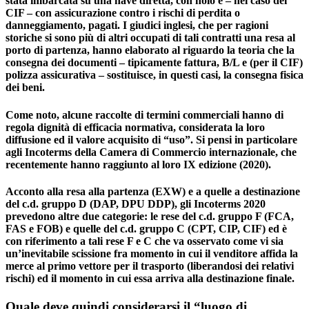
stata imbarcata su una nave diretta, con nolo e – nel caso del
CIF – con assicurazione contro i rischi di perdita o
danneggiamento, pagati. I giudici inglesi, che per ragioni
storiche si sono più di altri occupati di tali contratti una resa al
porto di partenza, hanno elaborato al riguardo la teoria che la
consegna dei documenti – tipicamente fattura, B/L e (per il CIF)
polizza assicurativa – sostituisce, in questi casi, la consegna fisica
dei beni.
Come noto, alcune raccolte di termini commerciali hanno di
regola dignità di efficacia normativa, considerata la loro
diffusione ed il valore acquisito di “uso”. Si pensi in particolare
agli Incoterms della Camera di Commercio internazionale, che
recentemente hanno raggiunto al loro IX edizione (2020).
Acconto alla resa alla partenza (EXW) e a quelle a destinazione
del c.d. gruppo D (DAP, DPU DDP), gli Incoterms 2020
prevedono altre due categorie: le rese del c.d. gruppo F (FCA,
FAS e FOB) e quelle del c.d. gruppo C (CPT, CIP, CIF) ed è
con riferimento a tali rese F e C che va osservato come vi sia
un’inevitabile scissione fra momento in cui il venditore affida la
merce al primo vettore per il trasporto (liberandosi dei relativi
rischi) ed il momento in cui essa arriva alla destinazione finale.
Quale deve quindi considerarsi il “luogo di