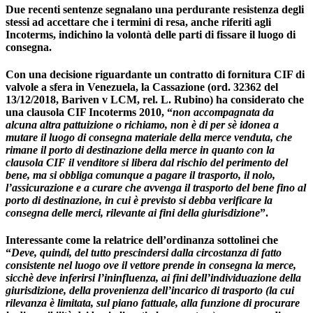
Due recenti sentenze segnalano una perdurante resistenza degli
stessi ad accettare che i termini di resa, anche riferiti agli
Incoterms, indichino la volontà delle parti di fissare il luogo di
consegna.
Con una decisione riguardante un contratto di fornitura CIF di
valvole a sfera in Venezuela, la
Cassazione (ord. 32362 del
13/12/2018
,
Bariven v LCM
, rel. L. Rubino) ha considerato che
una clausola CIF Incoterms 2010, “
non accompagnata da
alcuna altra pattuizione o richiamo, non è di per sè idonea a
mutare il luogo di consegna materiale della merce venduta, che
rimane il porto di destinazione della merce
in quanto con la
clausola CIF il venditore si libera dal rischio del perimento del
bene, ma si obbliga comunque a pagare il trasporto, il nolo,
l’assicurazione e a curare che avvenga il trasporto del bene fino al
porto di destinazione, in cui è previsto si debba verificare la
consegna delle merci, rilevante ai fini della giurisdizione
”.
Interessante come la relatrice dell’ordinanza sottolinei che
“
Deve, quindi, del tutto prescindersi dalla circostanza di fatto
consistente nel luogo ove il vettore prende in consegna la merce,
sicchè deve inferirsi l’ininfluenza, ai fini dell’individuazione della
giurisdizione, della provenienza dell’incarico di trasporto (la cui
rilevanza è limitata, sul piano fattuale, alla funzione di procurare