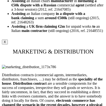
Assisting
an Italian chairs
manufacturer
in
mediating a
€50k dispute with a Russian
commercial
agent
(settled after
a 3-hour session) (2012, ref. 21647085)
Assisting
an Italian company
in a dispute with a
bank
claiming
a sum
around €500k
(still ongoing) (2015,
ref. 21648263)
Assisting
a
UK firm claiming €2m
for unpaid works
to
an
Italian
main
contractor
(still ongoing) (2016, ref. 21648551)
X
MARKETING & DISTRIBUTION
Distribution contracts (commercial agents, intermediaries,
distributors, franchisees, …) may be defined as the
speciality of the
house
.
Distribution contract
are a sensible components for the
success of companies, irrespective they sell goods or services. It is
fairly uncommon, in fact, that they succeed in establishing a direct
links with oversees customers, and the answer is to have somebody
doing it locally for them. Of course,
electronic commerce has
changed the scenario in the recent decades, however a physical