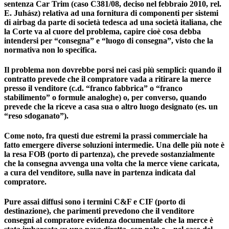
sentenza Car Trim (caso C381/08, deciso nel febbraio 2010,
rel.
E. Juhász
)
relativa ad una fornitura di componenti per sistemi
di airbag da parte di società tedesca ad una società italiana, che
la Corte va al cuore del problema, capire cioè cosa debba
intendersi per “consegna” e “luogo di consegna”, visto che la
normativa non lo specifica.
Il problema non dovrebbe porsi nei casi più semplici: quando il
contratto prevede che il compratore vada a ritirare la merce
presso il venditore (c.d. “franco fabbrica” o “franco
stabilimento” o formule analoghe) o, per converso, quando
prevede che la riceve a casa sua o altro luogo designato (es. un
“reso sdoganato”).
Come noto, fra questi due estremi la prassi commerciale ha
fatto emergere diverse soluzioni intermedie. Una delle più note è
la resa FOB (porto di partenza), che prevede sostanzialmente
che la consegna avvenga una volta che la merce viene caricata,
a cura del venditore, sulla nave in partenza indicata dal
compratore.
Pure assai diffusi sono i termini C&F e CIF (porto di
destinazione), che parimenti prevedono che il venditore
consegni al compratore evidenza documentale che la merce è