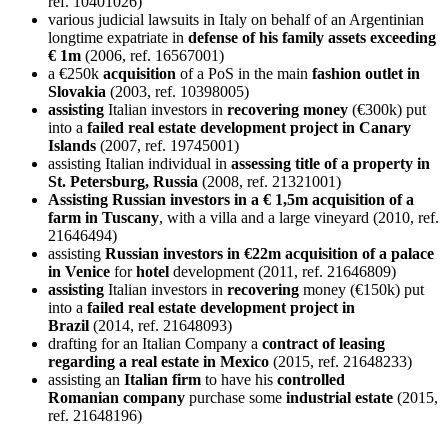
ref. 10401026)
various judicial lawsuits in Italy on behalf of an Argentinian
longtime expatriate in
defense of his family assets exceeding
€ 1m
(2006, ref. 16567001)
a €250k
acquisition
of a PoS in the main
fashion outlet in
Slovakia
(2003, ref. 10398005)
assisting
Italian investors in
recovering
money
(€300k) put
into a
failed real estate development project in Canary
Islands
(2007, ref. 19745001)
assisting Italian individual in
assessing title of a property in
St. Petersburg, Russia
(2008, ref. 21321001)
Assisting Russian investors in a € 1,5m acquisition of a
farm in Tuscany
, with a villa and a large vineyard (2010, ref.
21646494)
assisting
Russian investors in €22m acquisition of a palace
in Venice
for
hotel
development (2011, ref. 21646809)
assisting
Italian investors in
recovering
money (€150k) put
into a
failed real estate development project in
Brazil
(2014, ref. 21648093)
drafting for an Italian Company a
contract of leasing
regarding a real estate in Mexico
(2015, ref. 21648233)
assisting an
Italian firm
to have his
controlled
Romanian
company
purchase some
industrial
estate
(2015,
ref. 21648196)