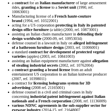
a
contract
for an
Italian manufacturer
of large amusement
rides,
granting a license
to a
Soviet unit
(1990, ref.
10063001)
Manufacturing license of a
French haute-couture
brand
(1994, ref. 10322001)
acting for a US corporation
protecting in Italy its patented
design office furniture
(a table) (2000, ref. 10873001)
assisting an Italian chairs manufacturer in
defending their
design worldwide
(2000-09, ref. 10953034)
defense counsel in a lawsuit in Italy on
alleged infringement
of a bathroom furniture design
(2003, ref. 11006001)
a standard
contract for development of protected vegetal
varieties
(apples) (2003, ref. 10841003)
assisting an Italian equipment manufacturer against
allegation
of stealing industrial secrets
(2002, ref. 10762004)
a
contract granting a brand license
from an adult
entertainment US corporation to an Italian knitwear producer
(2007, ref. 10398011)
a contract for
licensing holograms system for 3D
advertising
(2008 ref. 21165001)
defense counsel in a civil and criminal cases in Italy
concerning
industrial patent infringement against Italian
nationals and a French corporation
(2008, ref. 11136009)
various NDNC agreements in the sub-supplier sector for
eyewear industry
(2014-15, ref. 21648007