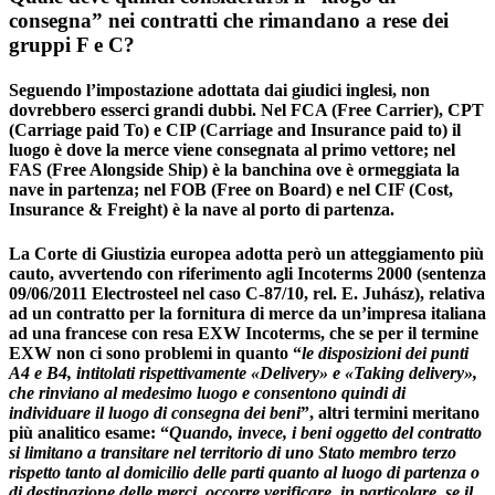
consegna” nei contratti che rimandano a rese dei
gruppi F e C?
Seguendo l’impostazione adottata dai giudici inglesi, non
dovrebbero esserci grandi dubbi. Nel FCA (Free Carrier), CPT
(Carriage paid To) e CIP (Carriage and Insurance paid to) il
luogo è dove la merce viene consegnata al primo vettore; nel
FAS (Free Alongside Ship) è la banchina ove è ormeggiata la
nave in partenza; nel FOB (Free on Board) e nel CIF (Cost,
Insurance & Freight) è la nave al porto di partenza.
La Corte di Giustizia europea adotta però un atteggiamento più
cauto, avvertendo con riferimento agli Incoterms 2000 (
sentenza
09/06/2011 Electrosteel
nel caso C-87/10, rel. E. Juhász), relativa
ad un contratto per la fornitura di merce da un’impresa italiana
ad una francese con resa EXW Incoterms, che se per il termine
EXW non ci sono problemi in quanto “
le disposizioni dei punti
A4 e B4, intitolati rispettivamente «Delivery» e «Taking delivery»,
che rinviano al medesimo luogo e consentono quindi di
individuare il luogo di consegna dei beni
”, altri termini meritano
più analitico esame: “
Quando, invece, i beni oggetto del contratto
si limitano a transitare nel territorio di uno Stato membro terzo
rispetto tanto al domicilio delle parti quanto al luogo di partenza o
di destinazione delle merci,
occorre verificare, in particolare, se il